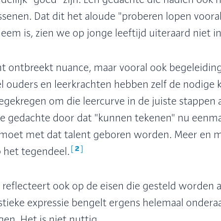
llijk "goed" zijn. Een gedachte die nadien ook 
wassenen. Dat dit het aloude "proberen lopen voor
em is, zien we op jonge leeftijd uiteraard niet in
 ontbreekt nuance, maar vooral ook begeleiding
el ouders en leerkrachten hebben zelf de nodige 
gekregen om die leercurve in de juiste stappen 
de gedachte door dat "kunnen tekenen" nu eenmaa
Je moet met dat talent geboren worden. Meer en 
[
2
]
p het tegendeel.
 reflecteert ook op de eisen die gesteld worden 
istieke expressie bengelt ergens helemaal onderaa
gen. Het is niet nuttig.