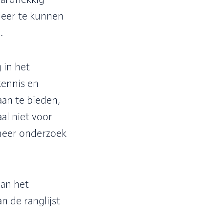
hardnekkig
aleer te kunnen
.
 in het
kennis en
aan te bieden,
l niet voor
meer onderzoek
aan het
n de ranglijst