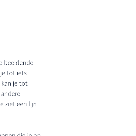
de beeldende
e tot iets
 kan je tot
n andere
 ziet een lijn
ppen die je op