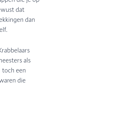
ewust dat
dekkingen dan
lf.
Krabbelaars
eesters als
n toch een
waren die