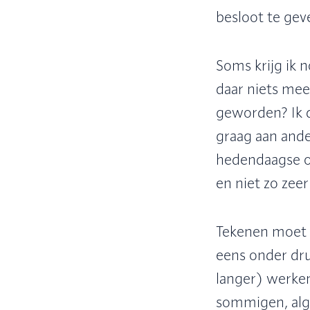
besloot te geve
Soms krijg ik 
daar niets mee
geworden? Ik d
graag aan ander
hedendaagse ont
en niet zo zee
Tekenen moet v
eens onder dru
langer) werken,
sommigen, alge