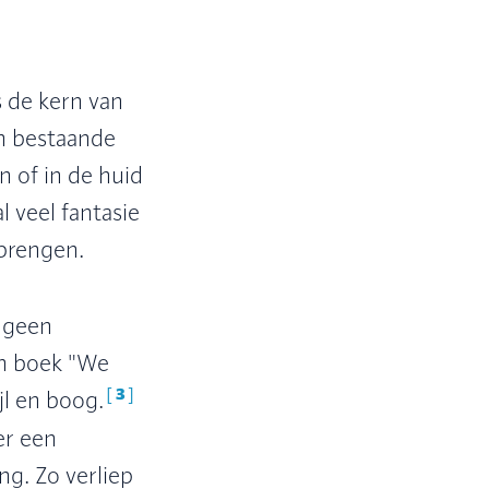
s de kern van
en bestaande
n of in de huid
l veel fantasie
 brengen.
k geen
jn boek "We
[
3
]
jl en boog.
er een
g. Zo verliep