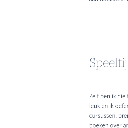
Speelti
Zelf ben ik di
leuk en ik oef
cursussen, pren
boeken over ani