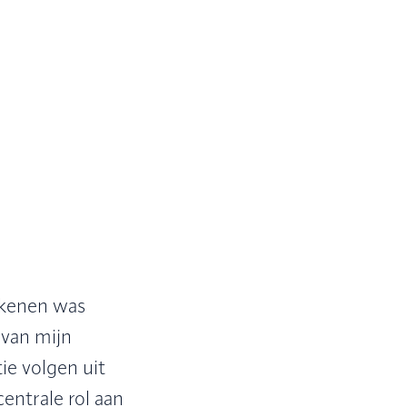
ekenen was
 van mijn
tie volgen uit
centrale rol aan