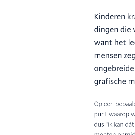
Kinderen kra
dingen die
want het le
mensen zegg
ongebreidel
grafische m
Op een bepaald
punt waarop wi
dus "ik kan dàt