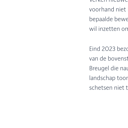
voorhand niet
bepaalde beweg
wil inzetten om
Eind 2023 bezo
van de bovenst
Breugel die na
landschap too
schetsen niet 