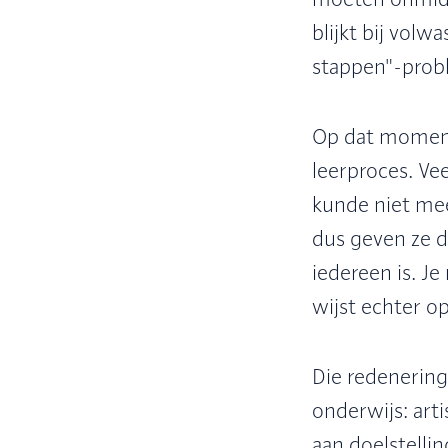
moeten onmidde
blijkt bij vol
stappen"-proble
Op dat moment
leerproces. Ve
kunde niet mee
dus geven ze 
iedereen is. 
wijst echter o
Die redenering
onderwijs: art
aan doelstellin